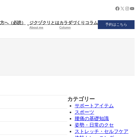
Facebook
X
Insta
Yo
の方へ（必読）
ジクヅクリとは
カラダづくりコラム
予約はこちら
About me
Column
カテゴリー
サポートアイテム
スポーツ
腰痛の基礎知識
姿勢・日常のクセ
ストレッチ・セルフケア