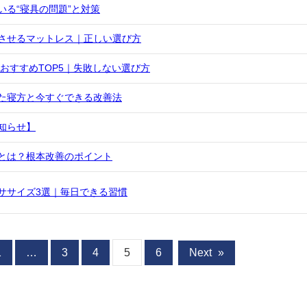
る“寝具の問題”と対策
させるマットレス｜正しい選び方
スおすすめTOP5｜失敗しない選び方
た寝方と今すぐできる改善法
知らせ】
とは？根本改善のポイント
ササイズ3選｜毎日できる習慣
1
…
3
4
5
6
Next
»