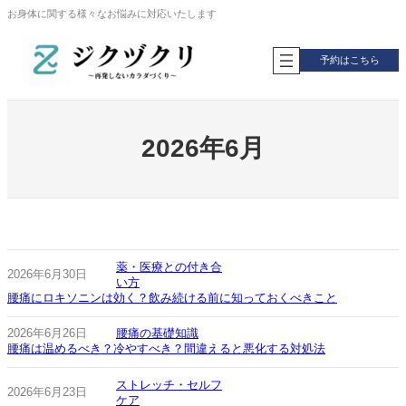
内
お身体に関する様々なお悩みに対応いたします
容
を
予約はこちら
ス
キ
ッ
プ
2026年6月
薬・医療との付き合
2026年6月30日
い方
腰痛にロキソニンは効く？飲み続ける前に知っておくべきこと
2026年6月26日
腰痛の基礎知識
腰痛は温めるべき？冷やすべき？間違えると悪化する対処法
ストレッチ・セルフ
2026年6月23日
ケア