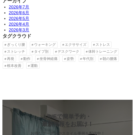
アーカイブ
2026年7月
2026年6月
2026年5月
2026年4月
2026年3月
タグクラウド
ぎっくり腰
ウォーキング
エクササイズ
ストレス
ストレッチ
タイプ別
デスクワーク
体幹トレーニング
再発
動作
坐骨神経痛
姿勢
年代別
朝の腰痛
根本改善
運動
LINEで簡単予約・
最新情報をお届け！
お得なクーポンやスタイル事例を配信中！