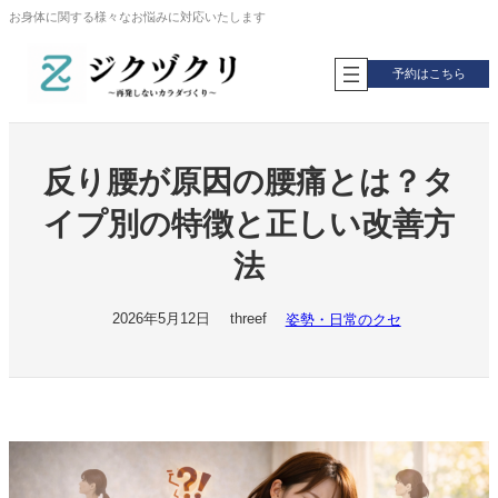
内
お身体に関する様々なお悩みに対応いたします
容
を
予約はこちら
ス
キ
ッ
プ
反り腰が原因の腰痛とは？タ
イプ別の特徴と正しい改善方
法
2026年5月12日
threef
姿勢・日常のクセ